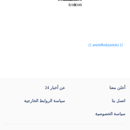
{{webStatusTitle(article)}}
{{webStatusTitle(article)}}
{{ article.article_title }}
{{ article.article_title }}
{{ articleBody(article) }}
أعلن معنا
عن أخبار 24
اتصل بنا
سياسة الروابط الخارجية
سياسة الخصوصية