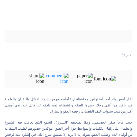
أخبار 24
أعلن أمس والد أحد المقتولين بمحافظة تربة أمام جمع من شيوخ القبائل والأعيان والعلماء
قدر بأكثر من ألفي رجلا، حضروا للصلح والشفاعة لديه للعفو عن قاتل ابنه الذي أمضى
أكثر من ست سنوات خلف القضبان، رفضه العفو والتنازل.
حيث فأجأ صقر العصيمي، وفقا لصحيفة "الشرق"، الجمع الذي تعاقب فيه الشيوخ
والعلماء على إلقاء الكلمات والمواعظ حول أجر العتق، مؤكدين حضورهم لطلب الشفاعة
من أولياء الدم وطلب العفو، بقوله إنه لا يريد إلا تطبيق شرع الله، في إشارة منه لرفض