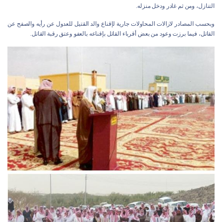
التنازل، ومن ثم غادر ودخل منزله.
وبحسب المصادر لازالات المحاولات جارية لإقناع والد القتيل للعدول عن رأيه والصفح عن
القاتل، فيما برزت وعود من بعض أقرباء القاتل بإقناعه بالعفو وعتق رقبة القاتل.