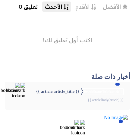
أخبار ذات صلة
{{ article.article_title }}
{{webStatusTitle(article)}}
{{ articleBody(article) }}