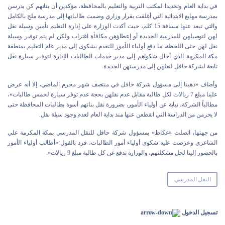
في بداية العام وتحديدا لمكتب التربية والتعليم بالمحافظة، مؤكدين أن بناتهم كن يدرسن
بمدرسة مهايع الابتدائية التي أغلقت بقرار وزاري وضمت طالباتها إلى مدرسة ملح بالكامل
والتي تبعد عنها مسافة 15 كلم، حيث أكدت الوزارة على إدارة التعليم تأمين وسيلة نقل
لهن لتوصيلهن للمدرسة الجديدة أو إعطاؤهن مكافأة اغتراب ولكن لم يتم توفير وسيلة
نقل لهن حتى اللحظة، ما دفع أولياء الأمور للتقدم بشكوى إلى مدير عام التعليم بمنطقة
مكة المكرمة الذي أحال شكواهم إلى مدير خدمات الطالبات الإدارة لتوفير سيارة نقل
تابعة لشركة حافل لنقلهن إلى مدرستهن الجديدة.
وأضاف «ذهبنا إلى مسؤول شركة حافل في منتصف شهر محرم الماضي، إلا أنه عرض
علينا مبلغ 7 ريالات لكل طالبة مقابل عدم نقلهن بحجة عدم توفر سيارة لخمس طالبات»،
مطالباً الشركة، نيابة عن أولياء الأمور، بضرورة نقل بناتهم أسوة بطالبات المحافظة حتى
لا يحرمن من الدراسة التي انقطعن عنها منذ بداية العام لعدم وجود سيلة نقل.
من جهتها، اتصلت «عكاظ» بمسؤول شركة حافل للنقل المدرسي بمكة المكرمة علي
الشاعري وعرضت عليه شكوى أولياء أمور الطالبات، فرد بالقول «أطالب أولياء الأمور
بالحضور إلينا لحل مشكلتهم، والوزارة تدفع عن كل طالبة مبلغ 9 ريالات».
النقل المدرسي
تسجيل الدخول