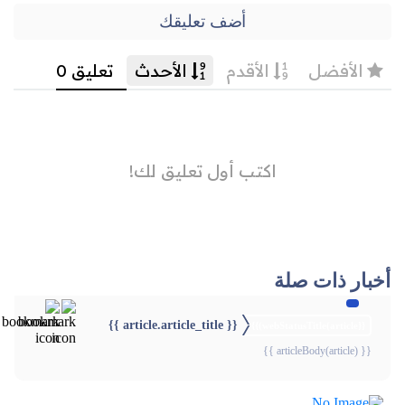
أضف تعليقك
أخبار ذات صلة
{{ article.article_title }}
{{webStatusTitle(article)}}
{{ articleBody(article) }}