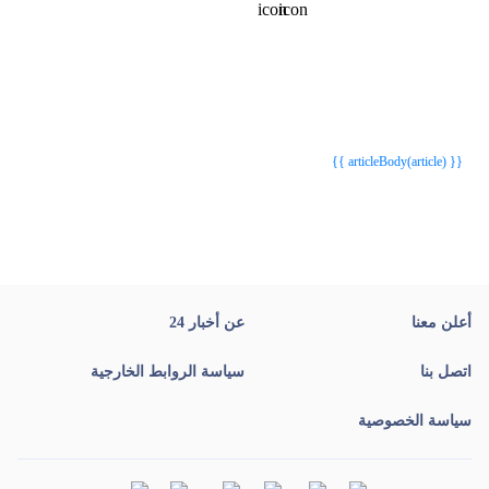
{{webStatusTitle(article)}}
{{webStatusTitle(article)}}
{{ article.article_title }}
{{ article.article_title }}
{{ articleBody(article) }}
أعلن معنا
عن أخبار 24
اتصل بنا
سياسة الروابط الخارجية
سياسة الخصوصية