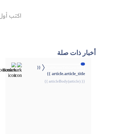
أخبار ذات صلة
{{
{{webStatusTitle(article)}}
article.article_title }}
{{ articleBody(article) }}