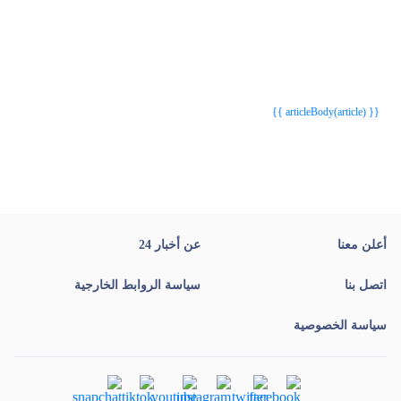
{{webStatusTitle(article)}}
{{webStatusTitle(article)}}
{{ article.article_title }}
{{ article.article_title }}
{{ articleBody(article) }}
أعلن معنا
عن أخبار 24
اتصل بنا
سياسة الروابط الخارجية
سياسة الخصوصية