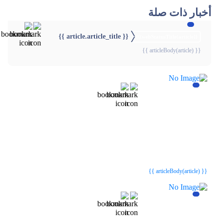
أخبار ذات صلة
{{ article.article_title }}
{{webStatusTitle(article)}}
{{ articleBody(article) }}
{{webStatusTitle(article)}}
{{webStatusTitle(article)}}
{{ article.article_title }}
{{ article.article_title }}
{{ articleBody(article) }}