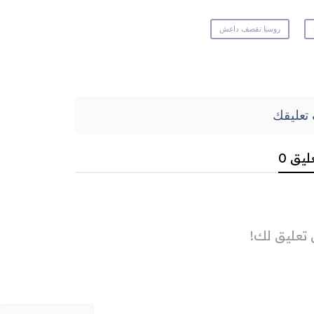
روسيا تقصف داعش
تعليقك