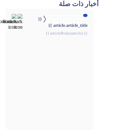
أخبار ذات صلة
{{
{{webStatusTitle(article)}}
article.article_title }}
{{ articleBody(article) }}