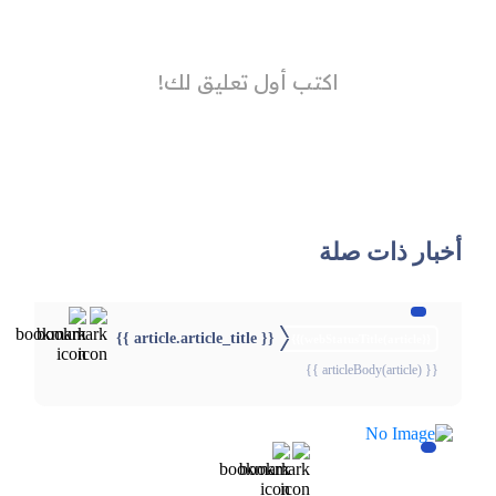
أخبار ذات صلة
{{ article.article_title }}
{{webStatusTitle(article)}}
{{ articleBody(article) }}