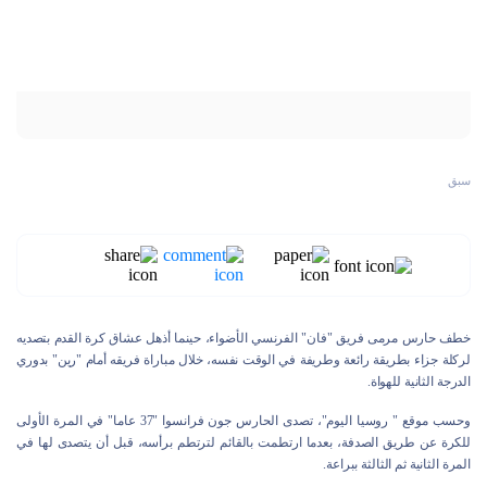
سبق
خطف حارس مرمى فريق "فان" الفرنسي الأضواء، حينما أذهل عشاق كرة القدم بتصديه
لركلة جزاء بطريقة رائعة وطريفة في الوقت نفسه، خلال مباراة فريقه أمام "رين" بدوري
الدرجة الثانية للهواة.
وحسب موقع " روسيا اليوم"، تصدى الحارس جون فرانسوا "37 عاما" في المرة الأولى
للكرة عن طريق الصدفة، بعدما ارتطمت بالقائم لترتطم برأسه، قبل أن يتصدى لها في
المرة الثانية ثم الثالثة ببراعة.