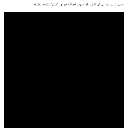
تجدر الإشارة إلى أن المباراة انتهت لصالح فريق "فان" بثلاثية نظيفة.