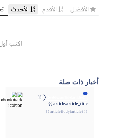
أخبار ذات صلة
{{
{{webStatusTitle(article)}}
article.article_title }}
{{ articleBody(article) }}