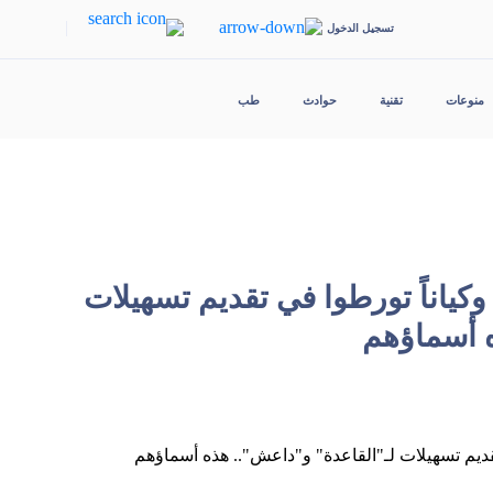
|
تسجيل الدخول
منوعات
تقنية
حوادث
طب
ولة" تصنّف 13 فرداً وكياناً تورطوا في تقديم تسهيلات
 أسماؤهم