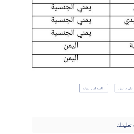
 على داعش
رئاسة امن الدولة
تعليقك