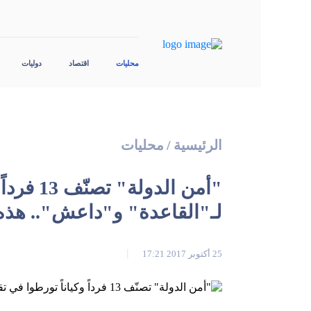
محليات
اقتصاد
دوليات
الرئيسية
/
محليات
"أمن الد
لـ"القاعدة" و"داعش".. هذه
25 أكتوبر 2017 17:21