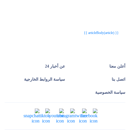
{{webStatusTitle(article)}}
{{webStatusTitle(article)}}
{{ article.article_title }}
{{ article.article_title }}
{{ articleBody(article) }}
أعلن معنا
عن أخبار 24
اتصل بنا
سياسة الروابط الخارجية
سياسة الخصوصية