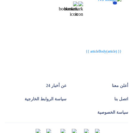
{{webStatusTitle(article)}}
{{webStatusTitle(article)}}
{{ article.article_title }}
{{ article.article_title }}
{{ articleBody(article) }}
أعلن معنا
عن أخبار 24
اتصل بنا
سياسة الروابط الخارجية
سياسة الخصوصية