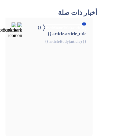
أخبار ذات صلة
{{
{{webStatusTitle(article)}}
article.article_title }}
{{ articleBody(article) }}