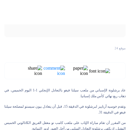
موقع 24
عاد برشلونة الإسباني من ملعب سيلتا فيغو بالتعادل الإيجابي 1-1 اليوم الخميس، في
ذهاب ربع نهائي كأس ملك إسبانيا.
وتقدم خوسيه أرناييز لبرشلونة في الدقيقة 15، قبل أن يتعادل بيون سيستو لمصلحة سيلتا
فيغو في الدقيقة 31.
من المقرر أن تقام مباراة الإياب على ملعب كامب نو معقل الفريق الكاتالوني الخميس
المقبل، إذ يكفي برشلونة التعادل السلبي من أجل العبور لدور الثمانية.