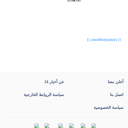
{{webStatusTitle(article)}}
{{webStatusTitle(article)}}
{{ article.article_title }}
{{ article.article_title }}
{{ articleBody(article) }}
أعلن معنا
عن أخبار 24
اتصل بنا
سياسة الروابط الخارجية
سياسة الخصوصية