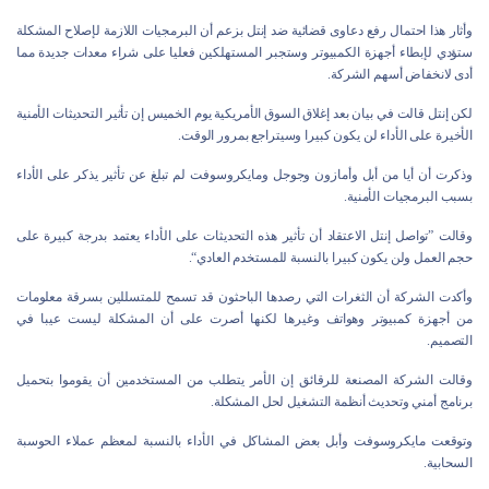
وأثار هذا احتمال رفع دعاوى قضائية ضد إنتل بزعم أن البرمجيات اللازمة لإصلاح المشكلة
ستؤدي لإبطاء أجهزة الكمبيوتر وستجبر المستهلكين فعليا على شراء معدات جديدة مما
أدى لانخفاض أسهم الشركة.
لكن إنتل قالت في بيان بعد إغلاق السوق الأمريكية يوم الخميس إن تأثير التحديثات الأمنية
الأخيرة على الأداء لن يكون كبيرا وسيتراجع بمرور الوقت.
وذكرت أن أيا من أبل وأمازون وجوجل ومايكروسوفت لم تبلغ عن تأثير يذكر على الأداء
بسبب البرمجيات الأمنية.
وقالت ”تواصل إنتل الاعتقاد أن تأثير هذه التحديثات على الأداء يعتمد بدرجة كبيرة على
حجم العمل ولن يكون كبيرا بالنسبة للمستخدم العادي“.
وأكدت الشركة أن الثغرات التي رصدها الباحثون قد تسمح للمتسللين بسرقة معلومات
من أجهزة كمبيوتر وهواتف وغيرها لكنها أصرت على أن المشكلة ليست عيبا في
التصميم.
وقالت الشركة المصنعة للرقائق إن الأمر يتطلب من المستخدمين أن يقوموا بتحميل
برنامج أمني وتحديث أنظمة التشغيل لحل المشكلة.
وتوقعت مايكروسوفت وأبل بعض المشاكل في الأداء بالنسبة لمعظم عملاء الحوسبة
السحابية.