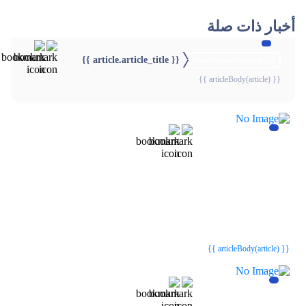
أخبار ذات صلة
{{ article.article_title }}
{{webStatusTitle(article)}}
{{ articleBody(article) }}
{{webStatusTitle(article)}}
{{webStatusTitle(article)}}
{{ article.article_title }}
{{ article.article_title }}
{{ articleBody(article) }}