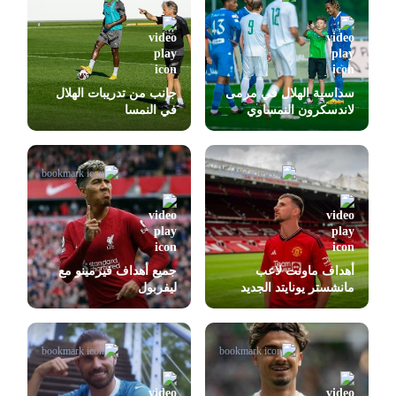
سداسية الهلال في مرمى
جانب من تدريبات الهلال
لاندسكرون النمساوي
في النمسا
أهداف ماونت لاعب
جميع أهداف فيرمينو مع
مانشستر يونايتد الجديد
ليفربول