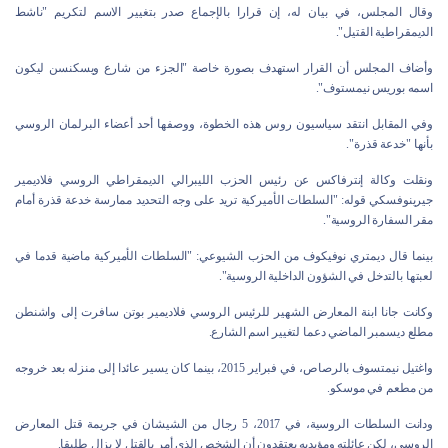
وقال المجلس، في بيان له، إن قرارا بالإجماع صدر بتغيير الاسم لتكريم "ناشط
الديمقراطية القتيل".
وأضاف المجلس أن القرار استهدف بصورة خاصة "الجزء من شارع ويسكنسن ليكون
اسمه بوريس نيمستوف".
وفي المقابل انتقد سياسيون روس هذه الخطوة، ووصفها أحد أعضاء البرلمان الروسي
بأنها "خدعة قذرة".
ونقلت وكالة إنترفاكس عن رئيس الحزب الليبرالي الديمقراطي الروسي فلاديمير
جيرينوفسكي قوله: "السلطات الأميركية تريد على وجه التحديد ممارسة خدعة قذرة أمام
مقر السفارة الروسية".
بينما قال ديمتري نوفيكوف من الحزب الشيوعي: "السلطات الأميركية ماضية قدما في
لعبتها بالتدخل في الشؤون الداخلية الروسية".
وكانت جانا ابنة المعارض الشهير للرئيس الروسي فلاديمير بوتن سافرت إلى واشنطن
مطلع ديسمبر الماضي دعما لتغيير اسم الشارع.
واغتيل نيمتسوف بالرصاص، في فبراير 2015، بينما كان يسير عائدا إلى منزله بعد خروجه
من مطعم في موسكو.
ودانت السلطات الروسية، في 2017، 5 رجال من الشيشان في جريمة قتل المعارض
الروسي، لكن عائلته ومؤيديه يعتقدون أن الشخص الذي أمر بالقتل لا يزال طليقا.