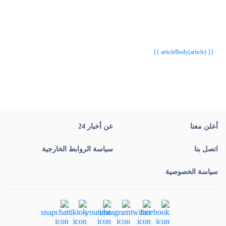
{{webStatusTitle(article)}}
{{webStatusTitle(article)}}
{{ article.article_title }}
{{ article.article_title }}
{{ articleBody(article) }}
أعلن معنا
عن أخبار 24
اتصل بنا
سياسة الروابط الخارجية
سياسة الخصوصية