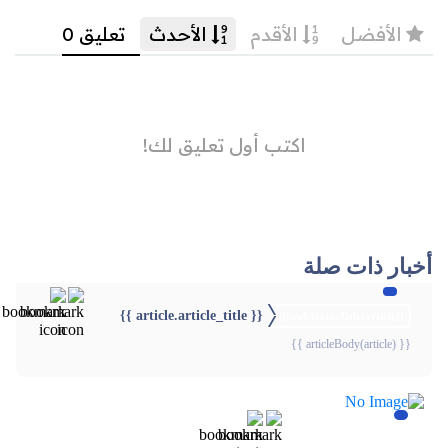
أخبار ذات صلة
{{ article.article_title }}
{{webStatusTitle(article)}}
{{ articleBody(article) }}