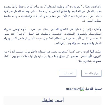
وأضافت، وفقًا لـ "العربية.نت" أن وظيفة الصيدلي كانت متاحة للرجال فقط، وأنها تقدمت
بطلب للعمل في الحكومة والقطاع الخاص، حتى حصلت على وظيفة للعمل صيدلانية
داخل المول، في تجربة مفيدة، لأن المول يضم جميع الطبقات والجنسيات، وبيئة مناسبة
لتطوير المهارات.
وأشارت إلى أن عملها في القطاع الخاص يتمثل في صرف الأدوية وشرح طريقة
استخدامها، والتسويق للمنتجات التجميلية والطبية، كما تعمل "كاشير" عند نقص
الموظفين، إلا أن الأمر يختلف في القطاع الحكومي، حيث الأمان الوظيفي أكثر، ومهام
العمل واضحة ومحددة، والدوام 5 أيام فقط.
وبيّنت أنها لقيت ترحيبا كبيرا كسعودية تعمل في صيدلية داخل مول، وتتلقى الدعاء من
كثيرين، لأنها تخدم المجتمع بكل صدق وأمانة، وكثيرا ما يقول لها عملاء سعوديون: "دامك
سعودية، بنشتري منك."
وزارة الصحة
الصيدليات
تسجيل الدخول
أضف تعليقك