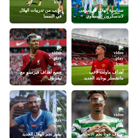
سداسية الهلال في مرمى
جانب من تدريبات الهلال
لاندسكرون النمساوي
في النمسا
أهداف ماونت لاعب
جميع أهداف فيرمينو مع
مانشستر يونايتد الجديد
ليفربول
أهداف جوتا نجم الاتحاد
نيفيز نجم الهلال الجديد