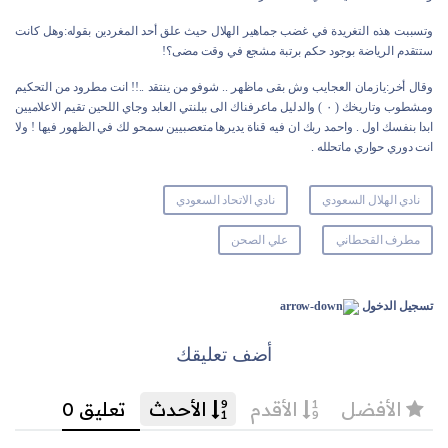
وتسببت هذه التغريدة في غضب جماهير الهلال حيث علق أحد المغردين بقوله:وهل كانت
ستتقدم الرياضة بوجود حكم برتبة مشجع في وقت مضى؟!
وقال أخر:يازمان العجايب وش بقى ماظهر .. شوفو من ينتقد ..!! انت مطرود من التحكيم
ومشطوب وتاريخك ( ٠ ) والدليل ماعرفناك الى ببلنتي العابد وجاي اللحين تقيم الاعلاميين
ابدا بنفسك اول . واحمد ربك ان فيه قناة يديرها متعصبيين سمحو لك في الظهور فيها ! ولا
انت دوري حواري ماتحلله .
نادي الهلال السعودي
نادي الاتحاد السعودي
مطرف القحطاني
علي الصحن
تسجيل الدخول
أضف تعليقك