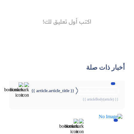
أخبار ذات صلة
{{ article.article_title }}
{{webStatusTitle(article)}}
{{ articleBody(article) }}