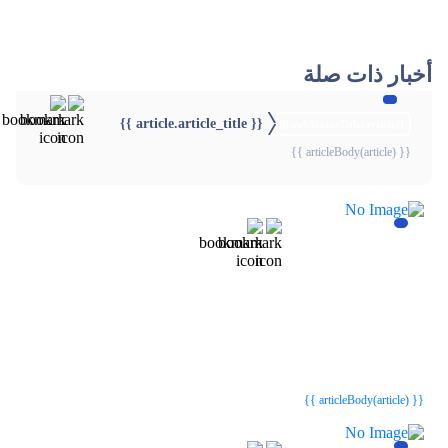
أخبار ذات صلة
{{ article.article_title }}
{{webStatusTitle(article)}}
{{ articleBody(article) }}
{{webStatusTitle(article)}}
{{webStatusTitle(article)}}
{{ article.article_title }}
{{ article.article_title }}
{{ articleBody(article) }}