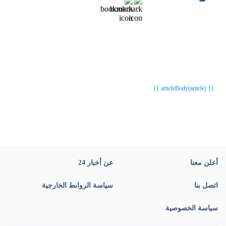
{{webStatusTitle(article)}}
{{webStatusTitle(article)}}
{{ article.article_title }}
{{ article.article_title }}
{{ articleBody(article) }}
أعلن معنا
عن أخبار 24
اتصل بنا
سياسة الروابط الخارجية
سياسة الخصوصية