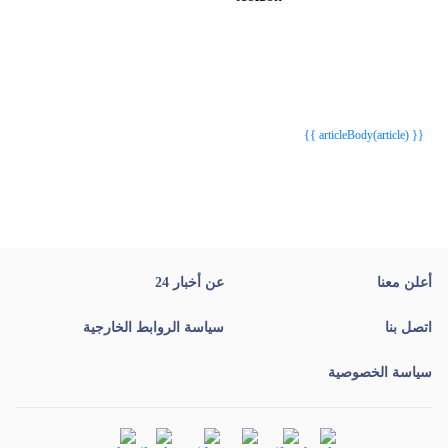
{{webStatusTitle(article)}}
{{webStatusTitle(article)}}
{{ article.article_title }}
{{ article.article_title }}
{{ articleBody(article) }}
أعلن معنا
عن أخبار 24
اتصل بنا
سياسة الروابط الخارجية
سياسة الخصوصية