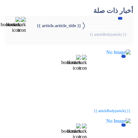
أخبار ذات صلة
{{ article.article_title }}
{{webStatusTitle(article)}}
{{ articleBody(article) }}
{{webStatusTitle(article)}}
{{webStatusTitle(article)}}
{{ article.article_title }}
{{ article.article_title }}
{{ articleBody(article) }}