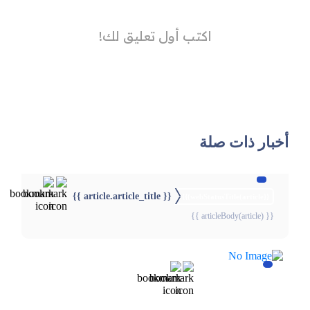
أخبار ذات صلة
{{ article.article_title }}
{{webStatusTitle(article)}}
{{ articleBody(article) }}