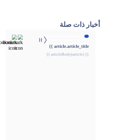
أخبار ذات صلة
{{
{{webStatusTitle(article)}}
article.article_title }}
{{ articleBody(article) }}