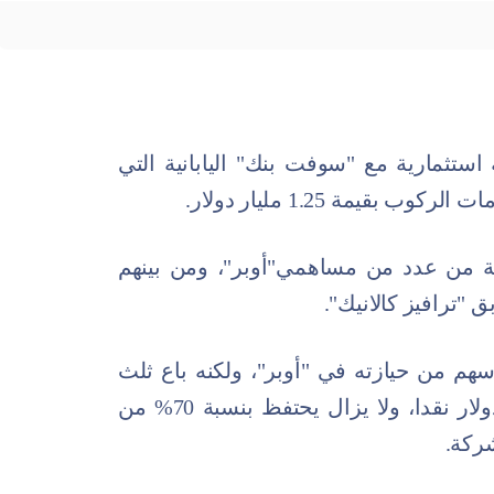
ستثمارية مع "سوفت بنك" اليابانية التي
يمة 1.25 مليار دولار.
" 15% في الشركة من عدد من مساهمي"أوبر"، ومن بينهم
"ترافيز كالانيك".
سهم من حيازته في "أوبر"، ولكنه باع ثلث
حصته لـ"سوفت بنك" وتلقى 1.4 مليار دولار نقدا، ولا يزال يحتفظ بنسبة 70% من