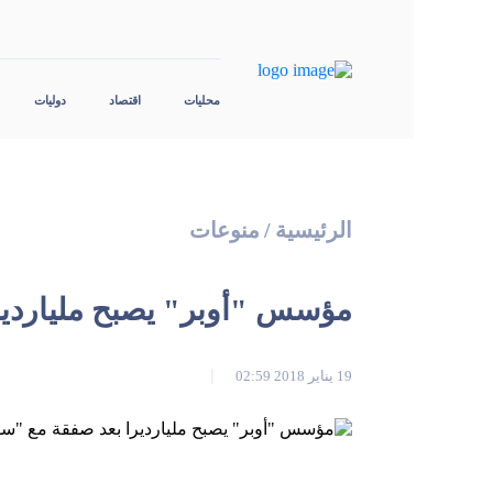
محليات
اقتصاد
دوليات
الرئيسية
/
منوعات
مؤسس "أوبر" يصبح ملياردي
19 يناير 2018 02:59