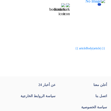
{{webStatusTitle(article)}}
{{webStatusTitle(article)}}
{{ article.article_title }}
{{ article.article_title }}
{{ articleBody(article) }}
أعلن معنا
عن أخبار 24
اتصل بنا
سياسة الروابط الخارجية
سياسة الخصوصية