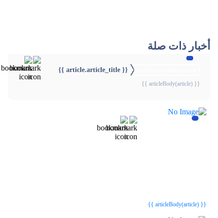
أخبار ذات صلة
{{ article.article_title }}
{{webStatusTitle(article)}}
{{ articleBody(article) }}
{{webStatusTitle(article)}}
{{webStatusTitle(article)}}
{{ article.article_title }}
{{ article.article_title }}
{{ articleBody(article) }}