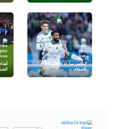
ملخص مباراة (الأهلي 4-0
الفيحاء)
الشب