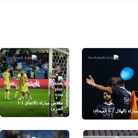
ملخص مباراة (الاتفاق 1-1
الحزم)
اة (الهلال 2-0 الفيحاء)