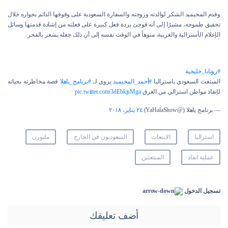
وقدم المحيميد الشكر لوالدته وزوجته والسفارة السعودية على وقوفها الدائم بجواره خلال
تحقيق طموحه، مشيرًا إلى أنه فوجئ بردة فعل كبيرة على فعلته من إشادة قدمتها وسائل
الإعلام الأسترالية والغربية، منوهاً في الوقت نفسه إلى أن ذلك جعله يشعر بالفخر.
#روتانا_خليجية
المبتعث السعودي باستراليا
#أحمد_المحيميد
يروي لـ
#برنامج_ياهلا
قصة مخاطرته بحياته
لإنقاذ مواطن استرالي من الغرق
pic.twitter.com/3dEbkjsMga
— برنامج ياهلا (@YaHalaShow)
٢٤ يناير، ٢٠١٨
استراليا
الابتعاث
السعوديون في الخارج
ملبورن
عملية انقاذ
المبتعثين
تسجيل الدخول
أضف تعليقك