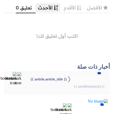
أخبار ذات صلة
{{ article.article_title }}
{{webStatusTitle(article)}}
{{ articleBody(article) }}