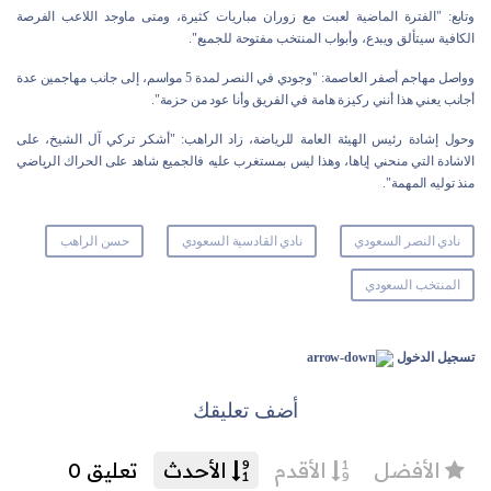
وتابع: "الفترة الماضية لعبت مع زوران مباريات كثيرة، ومتى ماوجد اللاعب الفرصة
الكافية سيتألق ويبدع، وأبواب المنتخب مفتوحة للجميع".
وواصل مهاجم أصفر العاصمة: "وجودي في النصر لمدة 5 مواسم، إلى جانب مهاجمين عدة
أجانب يعني هذا أنني ركيزة هامة في الفريق وأنا عود من حزمة".
وحول إشادة رئيس الهيئة العامة للرياضة، زاد الراهب: "أشكر تركي آل الشيخ، على
الاشادة التي منحني إياها، وهذا ليس بمستغرب عليه فالجميع شاهد على الحراك الرياضي
منذ توليه المهمة".
نادي النصر السعودي
نادي القادسية السعودي
حسن الراهب
المنتخب السعودي
تسجيل الدخول
أضف تعليقك