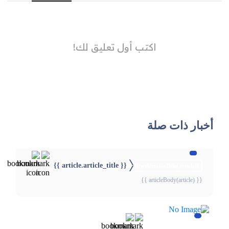
أخبار ذات صلة
{{ article.article_title }}
{{webStatusTitle(article)}}
{{ articleBody(article) }}