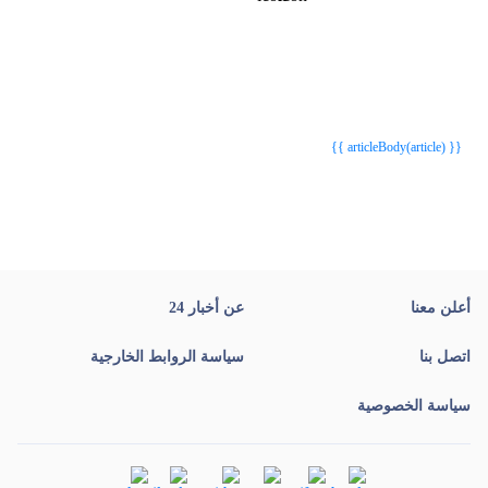
{{webStatusTitle(article)}}
{{webStatusTitle(article)}}
{{ article.article_title }}
{{ article.article_title }}
{{ articleBody(article) }}
أعلن معنا
عن أخبار 24
اتصل بنا
سياسة الروابط الخارجية
سياسة الخصوصية