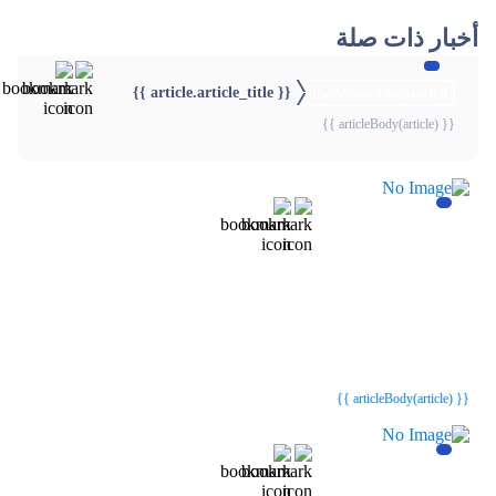
أخبار ذات صلة
{{ article.article_title }}
{{webStatusTitle(article)}}
{{ articleBody(article) }}
{{webStatusTitle(article)}}
{{webStatusTitle(article)}}
{{ article.article_title }}
{{ article.article_title }}
{{ articleBody(article) }}