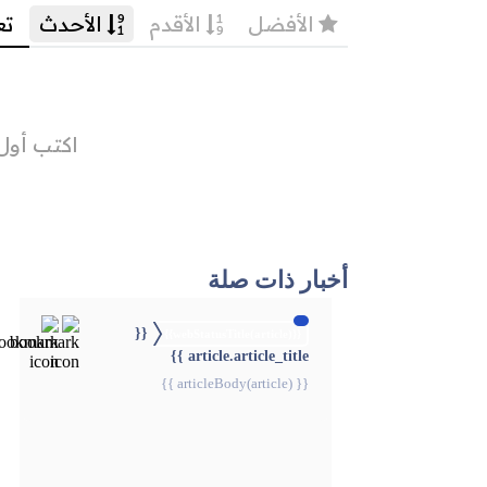
أخبار ذات صلة
{{
{{webStatusTitle(article)}}
article.article_title }}
{{ articleBody(article) }}