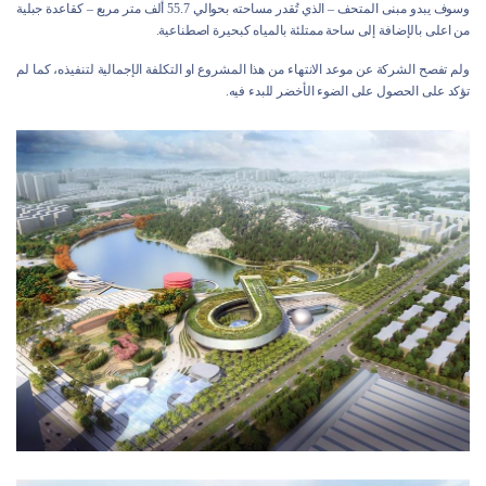
وسوف يبدو مبنى المتحف – الذي تُقدر مساحته بحوالي 55.7 ألف متر مربع – كقاعدة جبلية
من اعلى بالإضافة إلى ساحة ممتلئة بالمياه كبحيرة اصطناعية.
ولم تفصح الشركة عن موعد الانتهاء من هذا المشروع او التكلفة الإجمالية لتنفيذه، كما لم
تؤكد على الحصول على الضوء الأخضر للبدء فيه.