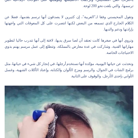
ترسمها، والتي بلغت نحو 200 لوحة.
وتقول المحيسني وفقا لـ"العربية"، إن كثيرين لا يصدقون أنها ترسم بقدمها، فضلا عن
الكلام الجارح الذي تسمعه من البعض لكنها انتصرت على كل المعوقات التي واجهتها
بإرادتها ودعم والديها.
وتروي أنها في صغرها كانت تعتقد أن لصا سرق يديها، لافتة إلى أنها تتدرب حاليا لتطوير
مهاراتها الفنية، وشاركت في عدة معارض بالمملكة، وتتطلع إلى عمل مرسم يهتم بذوي
الاحتياجات الخاصة.
وتحدثت عن حياتها اليومية، مؤكدة أنها تستخدم أرجلها، في إنجاز كل شيء في حياتها، مثل
برامج الشات في الجوال، والرسم ومزج الألوان والكتابة، وإعداد الأكلات الشهية، وغسل
الأواني بإحدى الأرجل، والوقوف على الثانية.