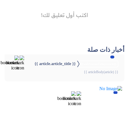
أخبار ذات صلة
{{ article.article_title }}
{{webStatusTitle(article)}}
{{ articleBody(article) }}