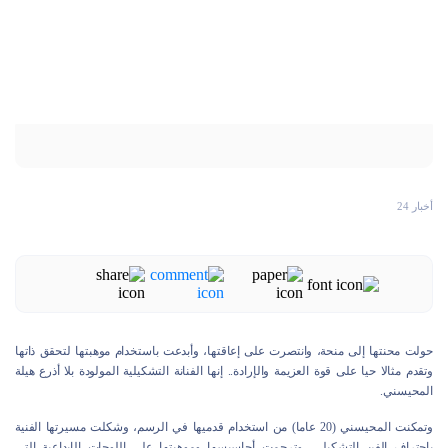
أخبار 24
حولت محنتها إلى منحة، وانتصرت على إعاقتها، وأبدعت باستخدام موهبتها لتحقق ذاتها
وتقدم مثالا حيا على قوة العزيمة والإرادة.. إنها الفنانة التشكيلية المولودة بلا أذرع هيلة
المحيسني.
وتمكنت المحيسني (20 عاما) من استخدام قدميها في الرسم، وشكلت مسيرتها الفنية
باحتراف الفن التشكيلي، وترجمت أحاسيسها وموهبتها على اللوحات الإبداعية التي