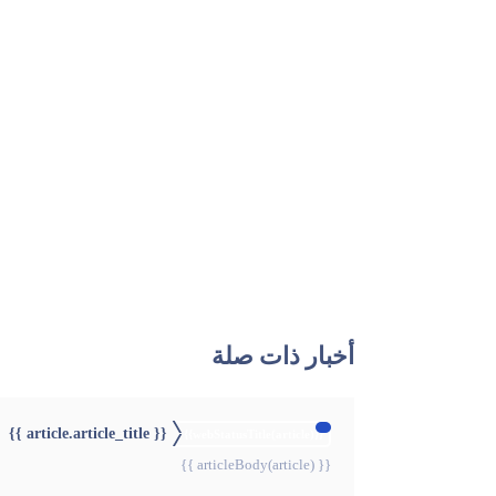
أخبار ذات صلة
{{ article.article_title }}
{{webStatusTitle(article)}}
{{ articleBody(article) }}