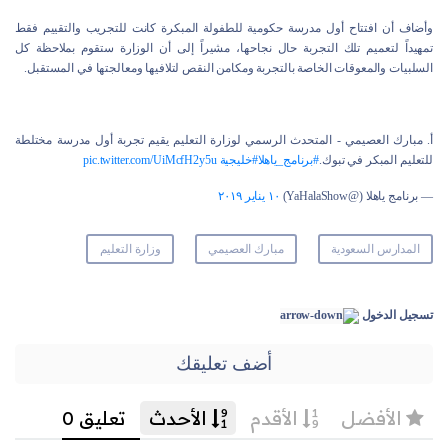
وأضاف أن افتتاح أول مدرسة حكومية للطفولة المبكرة كانت للتجريب والتقييم فقط
تمهيداً لتعميم تلك التجربة حال نجاحها، مشيراً إلى أن الوزارة ستقوم بملاحظة كل
السلبيات والمعوقات الخاصة بالتجربة ومكامن النقص لتلافيها ومعالجتها في المستقبل.
أ. مبارك العصيمي - المتحدث الرسمي لوزارة التعليم يقيم تجربة أول مدرسة مختلطة
للتعليم المبكر في تبوك.
#برنامج_ياهلا
#خليجية
pic.twitter.com/UiMcfH2y5u
— برنامج ياهلا (@YaHalaShow)
١٠ يناير ٢٠١٩
المدارس السعودية
مبارك العصيمي
وزارة التعليم
تسجيل الدخول
أضف تعليقك