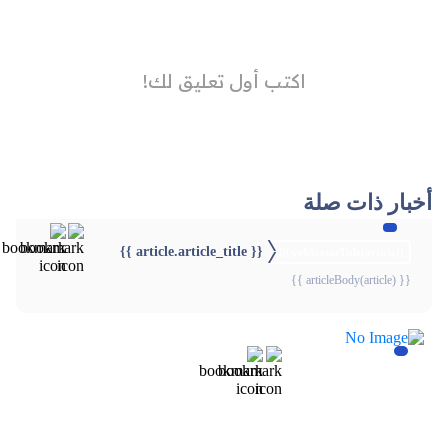
أخبار ذات صلة
{{ article.article_title }}
{{webStatusTitle(article)}}
{{ articleBody(article) }}