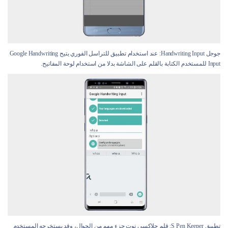
جوجل Handwriting Input: عند استخدام تطبيق للتراسل الفوري يتيح Google Handwriting
Input للمستخدم الكتابة بالقلم على الشاشة بدلا من استخدام لوحة المفاتيح.
تطبيق S Pen Keeper: قلم جلاكسي نوت جزء مهم من الجوال، وقد يستخرجه المستخدم