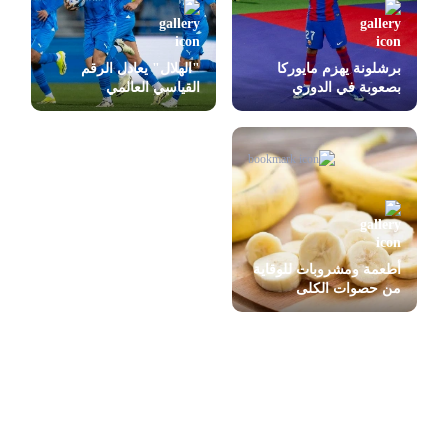
برشلونة يهزم مايوركا
"الهلال" يعادل الرقم
بصعوبة في الدوري
القياسي العالمي
الإسباني
أطعمة ومشروبات للوقاية
من حصوات الكلى