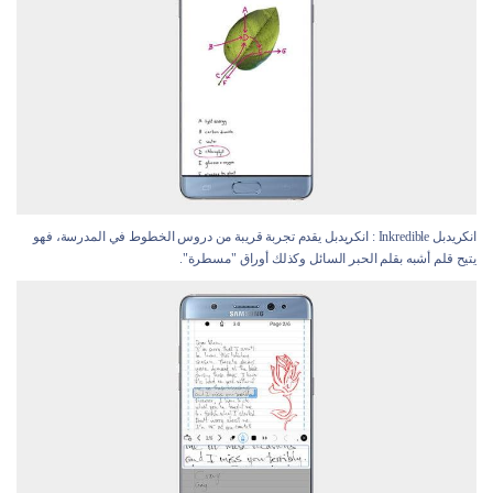
انكريدبل Inkredible : انكريدبل يقدم تجربة قريبة من دروس الخطوط في المدرسة، فهو
يتيح قلم أشبه بقلم الحبر السائل وكذلك أوراق "مسطرة".