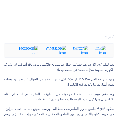
أخبار 24
يعد القلم (S pen) أحد أهم خصائص جوال سامسونج جلاكسي نوت، وقد أضافت له الشركة
الكورية الجنوبية ميزات جديدة في نسخة نوت9.
ومن أبرز خصائص S Pen "البلوتوث" الذي يتيح التحكم في الجوال عن بعد من مسافة
تسعة أمتار تقريبا وكذلك فتح الكاميرا.
وقد نشر موقع Digital Trends مجموعة من التطبيقات المفيدة في استخدام القلم
الالكتروني منها "ون نوت" للملاحظات و"ساين إيزي" للتوقيعات.
سكويد Squid: تطبيق لتدوين الملحوظات بخط اليد، ووصفه الموقع بأنه أحد أفضل البرامج
في تجربة الكتابة بالقلم، ويتيح تدوين الملحوظات على ملفات "بي.دي.إف" (PDF) والرسم