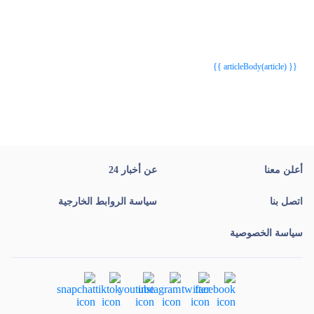
{{webStatusTitle(article)}}
{{webStatusTitle(article)}}
{{ article.article_title }}
{{ article.article_title }}
{{ articleBody(article) }}
أعلن معنا
عن أخبار 24
اتصل بنا
سياسة الروابط الخارجية
سياسة الخصوصية