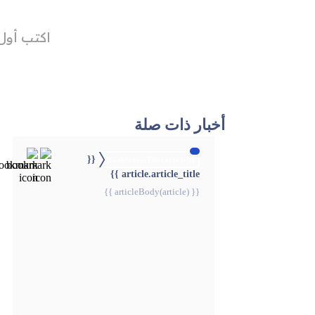
أخبار ذات صلة
{{
{{webStatusTitle(article)}}
article.article_title }}
{{ articleBody(article) }}