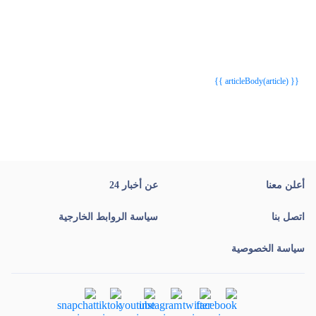
{{webStatusTitle(article)}}
{{webStatusTitle(article)}}
{{ article.article_title }}
{{ article.article_title }}
{{ articleBody(article) }}
أعلن معنا
عن أخبار 24
اتصل بنا
سياسة الروابط الخارجية
سياسة الخصوصية