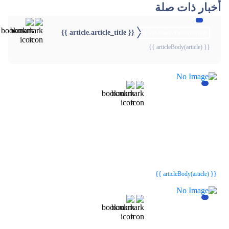
أخبار ذات صلة
{{ article.article_title }}
{{webStatusTitle(article)}}
{{ articleBody(article) }}
{{webStatusTitle(article)}}
{{webStatusTitle(article)}}
{{ article.article_title }}
{{ article.article_title }}
{{ articleBody(article) }}