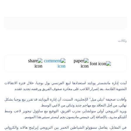
وكالات
أبدت إدارة مانشستر يونايتد استعدادها لبيع الفرنسي بول بوجبا، خلال فترة الانتقالات
الشتوية القادمة، بعد إصرار اللاعب على مغادرة صفوف الفريق ورفضه تجديد عقده.
وأفادت صحيفة "ديلي ميل" الإنجليزية، السبت، أن إدارة اليونايتد قد تقرر بيع بوجبا بشكل
نهائي، من أجل التعاقد مع مهاجم جديد وثنائي من لاعبي الوسط.
ويريد النرويجي أولي سولشاير، مدرب الفريق، التوقيع مع ساؤول نيجويز لاعب وسط
أتليتكو مدريد، بالإضافة إلى جيمس ماديسون نجم ليستر سيتي هذا الموسم.
في المقابل، يفاضل مسؤولو الشياطين الحمر بين النرويجي إيرلينج هالاند والكرواتي