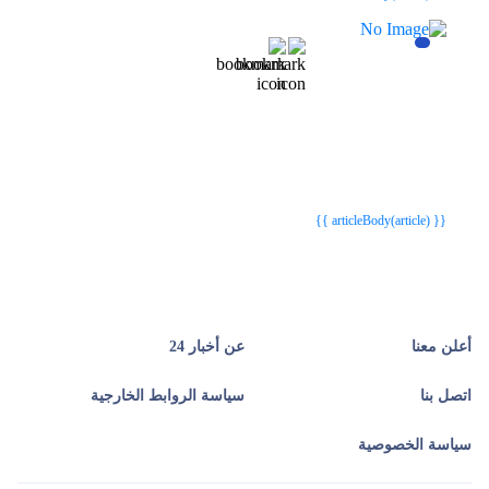
{{webStatusTitle(article)}}
{{webStatusTitle(article)}}
{{ article.article_title }}
{{ article.article_title }}
{{ articleBody(article) }}
أعلن معنا
عن أخبار 24
اتصل بنا
سياسة الروابط الخارجية
سياسة الخصوصية