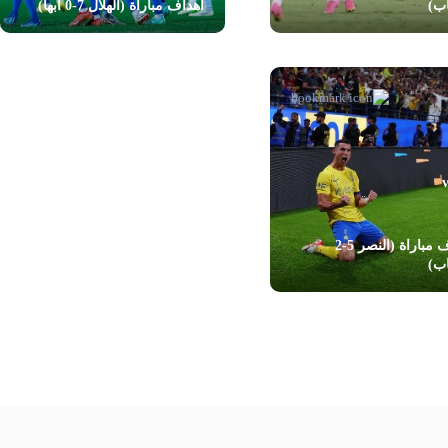
اب)
أهداف مباراة (الهلال 7-0 أبها)
أهداف مباراة (النصر 5-2
اب)