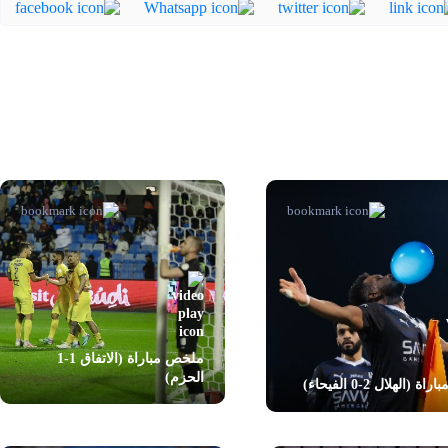
ملخص مباراة (الاتفاق 1-1
الحزم)
اة (الهلال 2-0 الفيحاء)