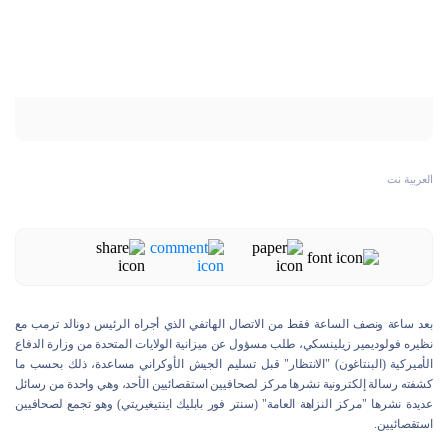
العربية نت
بعد ساعة ونصف الساعة فقط من الاتصال الهاتفي الذي أجراه الرئيس دونالد ترمب مع
نظيره فولوديمير زيلينسكي، طلب مسؤول عن ميزانية الولايات المتحدة من وزارة الدفاع
الأميركية (البنتاغون) "الانتظار" قبل تسليم الجيش الأوكراني مساعدة، ذلك بحسب ما
كشفته رسالة إلكترونية نشرها مركز لصحافيين استقصائيين الأحد، وهي واحدة من رسائل
عديدة نشرها "مركز النزاهة العامة" (سنتر فور بابليك اينتيغيريتي) وهو تجمع لصحافيين
استقصائيين.