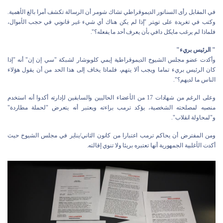
في المقابل رأى السناتور الديموقراطي تشاك شومر أن الرسالة تكشف أمرا بالغ الأهمية.
وكتب في تغريدة على تويتر "إذا لم يكن هناك أي شيء غير قانوني في حجب الأموال،
فلماذا لم يرغب مايكل دافي بأن يعرف أحد ما يفعله؟".
" الرئيس بريء"
وأكدت عضو مجلس الشيوخ الديموقراطية إيمي كلوبوشار لشبكة "سي إن إن" أنه "إذا
كان الرئيس بريء تماما ويجب ألا يتهم، فلماذا يخاف إلى هذا الحد من أن يقول هؤلاء
الناس ما لديهم؟".
وعلى الرغم من شهادات 17 من الأعضاء الحاليين والسابقين لإدارته أكدوا أنه استخدم
منصبه لمصلحته الشخصية، يؤكد ترمب براءته ويعتبر أنه يتعرض "لحملة مطاردة"
و"لمحاولة انقلاب".
ومن المفترض أن يحاكم ترمب اعتبارا من كانون الثاني/يناير في مجلس الشيوخ حيث
أكدت الأغلبية الجمهورية أنها تعتبره بريئا ولا تنوي إقالته.