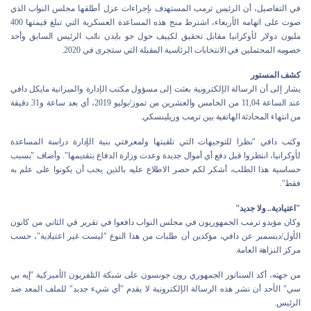
في التفاصيل، أن الرئيس ترمب المستهدف بإجراءات عزل أطلقها مجلس النواب الذي
صوت على اتهامه الأربعاء، اشترط منح هذه المساعدة العسكرية التي تبلغ قيمتها 400
مليون دولار لأوكرانيا مقابل تحقيق لكييف حول جو بايدن نائب الرئيس السابق وأحد
خصومه المحتملين في الانتخابات الرئاسية المقبلة التي ستجرى في 2020.
كشف المستور
يشار إلى أن الرسالة الإلكترونية بعثت إلى مسؤول مكتب الإدارة والميزانية مايكل دافي
عند الساعة 11,04 من الخامس والعشرين من تموز/يوليو 2019، أي بعد ساعة و31 دقيقة
من انتهاء المحادثة الهاتفية بين ترمب وزيلينسكي.
وكتب دافي "نظرا للتوجيهات التي تلقيتها ولمعرفتي بنية الإدارة دراسة المساعدة
لأوكرانيا، انتظروا قبل دفع أي أموال جديدة وعدت وزارة الدفاع بتقديمها". وأضاف "بسبب
حساسية هذا الطلب، أشكر لكم حصر الاطلاع عليه بالذين يجب أن يكونوا على علم به
فقط".
"اعتيادية.. ولا جديد"
وكان مؤيدو ترمب الجمهوريون في مجلس النواب دافعوا في تقرير في الثاني من كانون
الأول/ديسمبر عن دافي، مؤكدين أن طلبات من هذا النوع "ليست غير اعتيادية"، حسب
مركز النزاهة العامة.
من جهته، أكد السناتور الجمهوري رون جونسون على شبكة التلفزيون الأميركية "إيه بي
سي" الأحد أن نشر هذه الرسالة الإلكترونية لا يقدم "أي شيء جديد" للملف المعد ضد
الرئيس.