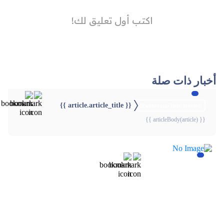
أخبار ذات صلة
{{ article.article_title }}
{{webStatusTitle(article)}}
{{ articleBody(article) }}
{{webStatusTitle(article)}}
{{webStatusTitle(article)}}