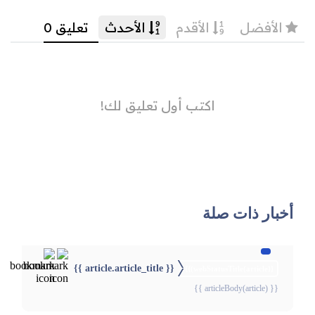
أخبار ذات صلة
{{ article.article_title }}
{{webStatusTitle(article)}}
{{ articleBody(article) }}