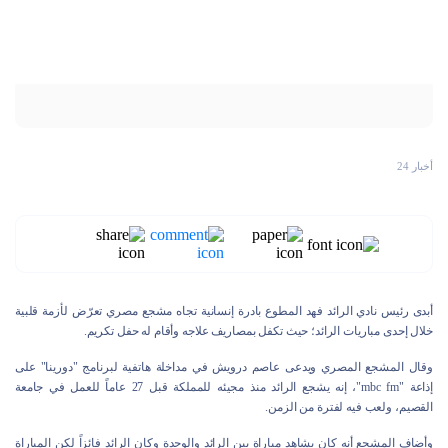
أخبار 24
أبدى رئيس نادي الرائد فهد المطوع بادرة إنسانية تجاه مشجع مصري تعرّض لأزمة قلبية
خلال إحدى مباريات الرائد؛ حيث تكفل بمصاريف علاجه وأقام له حفل تكريم.
وقال المشجع المصري ويدعى عاصم درويش في مداخلة هاتفية لبرنامج "دورينا" على
إذاعة "mbc fm"، إنه يشجع الرائد منذ مجيئه للمملكة قبل 27 عاماً للعمل في جامعة
القصيم، ولعب فيه لفترة من الزمن.
وأضاف المشجع أنه كان يشاهد مباراة بين الرائد والوحدة وكان الرائد فائزاً لكن المباراة