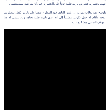
انتهت بخسارته فتعرض لأزمة قلبية حزناً على الخسارة، قبل أن يتم نقله للمستشفى.
وأوضح وهو يغالب دموعه أن رئيس النادي فهد المطوع عندما علم بالأمر تكفل بمصاريف
علاجه وأقام له حفل تكريم، مشيراً إلى أنه أبدى بادرة طيبة تجاهه ولن ينسى له هذا
الموقف الجميل ويشكره عليه.