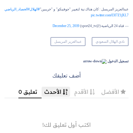
عبدالعزيز المريسل : كان هناك نية لتغيير "جوفينكو" و "خريبين"
#الهلال
#الحصاد_الرياضي
pic.twitter.com/I3I7Z1jXL7
— قناة 24 الرياضية (@sport24_tv)
December 25, 2019
نادي الهلال السعودي
عبدالعزيز المريسل
تسجيل الدخول
أضف تعليقك