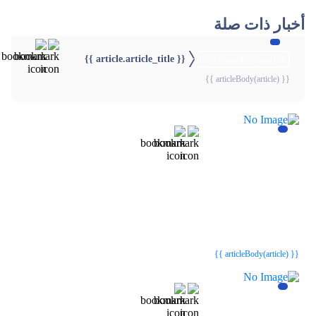
أخبار ذات صلة
{{ article.article_title }}
{{webStatusTitle(article)}}
{{ articleBody(article) }}
{{webStatusTitle(article)}}
{{webStatusTitle(article)}}
{{ article.article_title }}
{{ article.article_title }}
{{ articleBody(article) }}