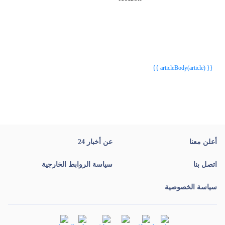
{{webStatusTitle(article)}}
{{webStatusTitle(article)}}
{{ article.article_title }}
{{ article.article_title }}
{{ articleBody(article) }}
أعلن معنا
عن أخبار 24
اتصل بنا
سياسة الروابط الخارجية
سياسة الخصوصية