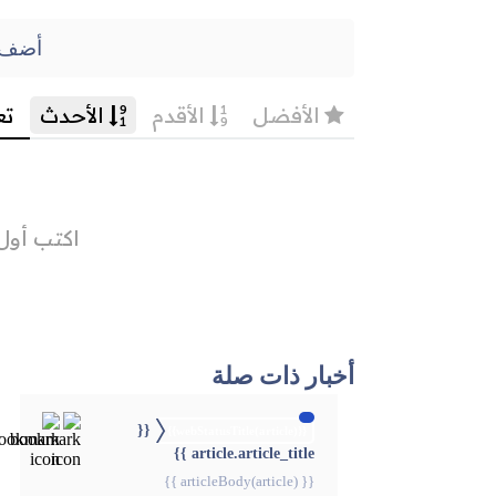
أضف 
أخبار ذات صلة
{{
{{webStatusTitle(article)}}
article.article_title }}
{{ articleBody(article) }}