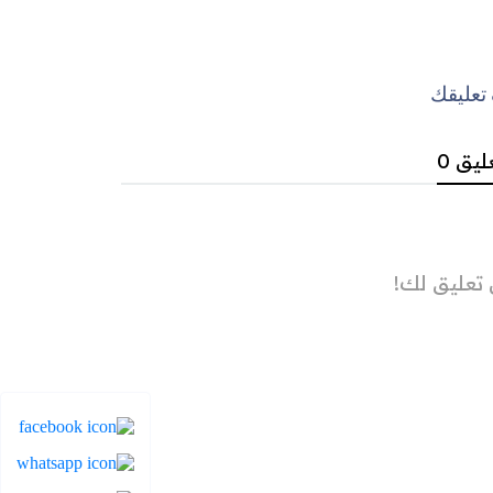
عليقك