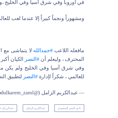
في أوروبا وفي شرق آسيا وفي الخليج ،ول
ومشهوراً ونجماً كبيراً إلا عندما لعب للعا
مافعله اللاعب
#حمدالله
لا يتماشى مع ال
المحترف ، وليعلم أن
#النصر
الكيان أكبر 
وفي شرق آسيا وفي الخليج ولم يكن معروف
للعالمي ، شكراً لإدارة
#النصر
لتطبيق النظ
— عبدالكريم الزامل (@Abdulkarem_zaml)
نادي النصر السعودي
عبدالكريم الزامل
عبدالرزاق حم