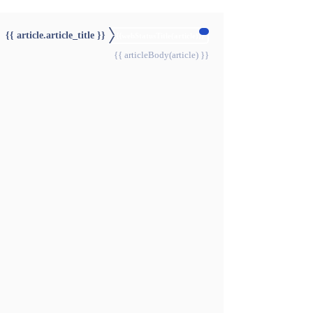
{{ article.article_title }}
{{webStatusTitle(article)}}
{{ articleBody(article) }}