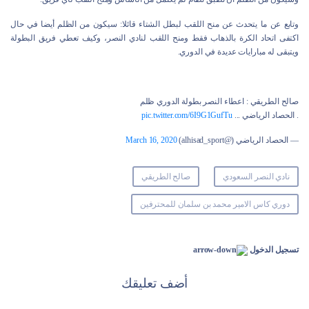
وتابع عن ما يتحدث عن منح اللقب لبطل الشتاء قائلا: سيكون من الظلم أيضا في حال
اكتفى اتحاد الكرة بالذهاب فقط ومنح اللقب لنادي النصر، وكيف تعطي فريق البطولة
ويتبقى له مبارايات عديدة في الدوري.
صالح الطريقي : اعطاء النصر بطولة الدوري ظلم
. الحصاد الرياضي ...
pic.twitter.com/6I9G1GufTu
— الحصاد الرياضي (@alhisad_sport)
March 16, 2020
نادي النصر السعودي
صالح الطريقي
دوري كاس الامير محمد بن سلمان للمحترفين
تسجيل الدخول
أضف تعليقك