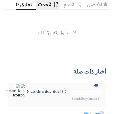
أخبار ذات صلة
{{ article.article_title }}
{{webStatusTitle(article)}}
{{ articleBody(article) }}