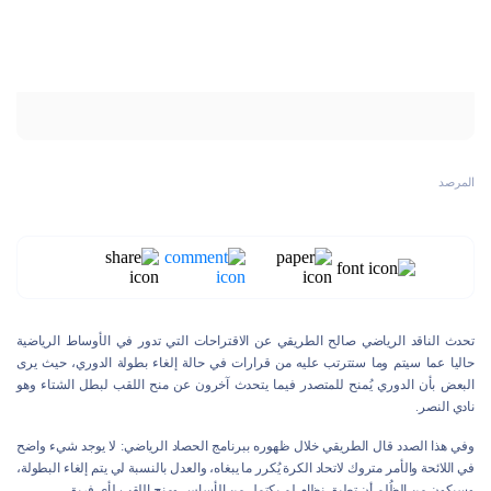
المرصد
تحدث الناقد الرياضي صالح الطريقي عن الاقتراحات التي تدور في الأوساط الرياضية
حاليا عما سيتم وما ستترتب عليه من قرارات في حالة إلغاء بطولة الدوري، حيث يرى
البعض بأن الدوري يُمنح للمتصدر فيما يتحدث آخرون عن منح اللقب لبطل الشتاء وهو
نادي النصر.
وفي هذا الصدد قال الطريقي خلال ظهوره ببرنامج الحصاد الرياضي: لا يوجد شيء واضح
في اللائحة والأمر متروك لاتحاد الكرة يُكرر ما يبغاه، والعدل بالنسبة لي يتم إلغاء البطولة،
وسيكون من الظُلم أن تطبق نظام لم يكتمل من الأساس ومنح اللقب لأي فريق.