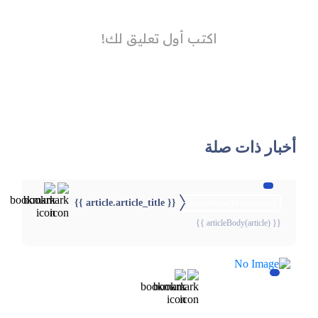
أخبار ذات صلة
{{ article.article_title }}
{{webStatusTitle(article)}}
{{ articleBody(article) }}