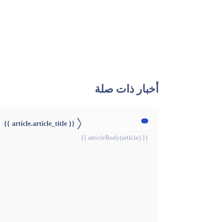
أخبار ذات صلة
{{ article.article_title }}
{{webStatusTitle(article)}}
{{ articleBody(article) }}