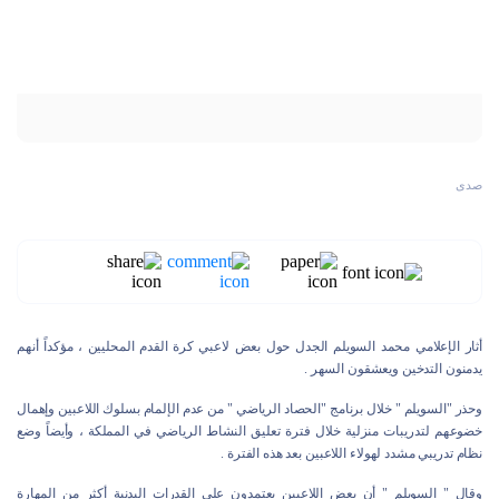
صدى
أثار الإعلامي محمد السويلم الجدل حول بعض لاعبي كرة القدم المحليين ، مؤكداً أنهم
يدمنون التدخين ويعشقون السهر .
وحذر "السويلم " خلال برنامج "الحصاد الرياضي " من عدم الإلمام بسلوك اللاعبين وإهمال
خضوعهم لتدريبات منزلية خلال فترة تعليق النشاط الرياضي في المملكة ، وأيضاً وضع
نظام تدريبي مشدد لهولاء اللاعبين بعد هذه الفترة .
وقال " السويلم " أن بعض اللاعبين يعتمدون على القدرات البدنية أكثر من المهارة