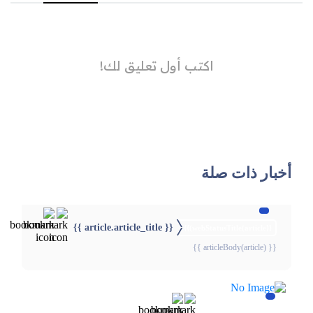
أخبار ذات صلة
{{ article.article_title }}
{{webStatusTitle(article)}}
{{ articleBody(article) }}