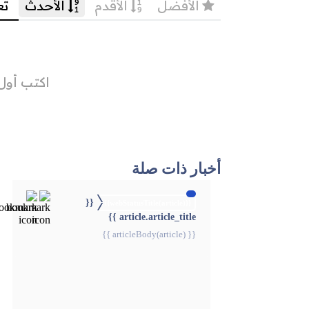
أخبار ذات صلة
{{
{{webStatusTitle(article)}}
article.article_title }}
{{ articleBody(article) }}