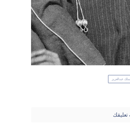
لملك عبدالعزيز
تعليقك